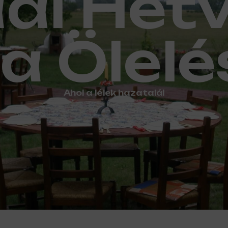
di Hét
a Ölel
Ahol a lélek hazatalál