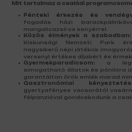
Mit tartalmaz a családi programcsom
Pénteki érkezés és vendégv
fogadás házi barackpálinkáv
mangalicazsíros kenyérrel.
Közös élmények a szabadban:
Kiskunsági Nemzeti Park éri
nagysikerű népi játékok (mogyoró
verseny) értékes díjakért és érmek
Gyermekparadicsom:
a legkis
simogatható állatok és pónilóra ül
garantáltan örök emlék marad mi
Gasztronómiai kényeztetés
gyertyafényes vacsorától vasárn
félpanzióval gondoskodunk a csal