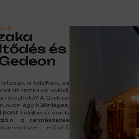
MAG
szaka
öltődés és
 Gedeon
leteszik a telefont, és
ol az asztalon valódi,
lóban érezhető? A Gedeon
runkon egy különleges,
i pont
található, amely
alálni a természetes
unrendszert erősítő,