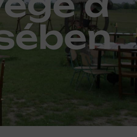
vége a
ésében