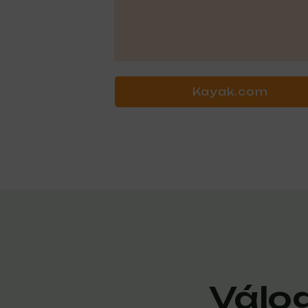
Kayak.com
Válog