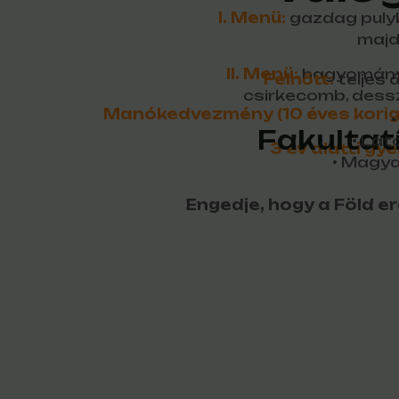
I. Menü:
gazdag pulyk
majd
II. Menü:
hagyományos
Felnőtt:
teljes 
csirkecomb, dessz
Manókedvezmény (10 éves korig
Fakultat
• Lá
3 év alatti gy
• Magya
Engedje, hogy a Föld er