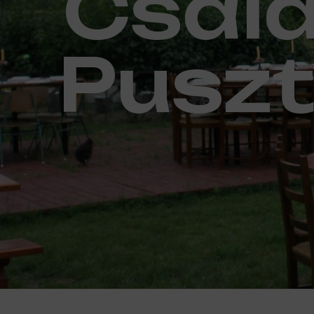
Csalá
Puszt