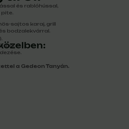
ssal és rablóhússal,
pite.
-sajtos karaj, grill
és bodzalekvárral.
.
közelben:
 km).
edezése.
etettel a Gedeon Tanyán.