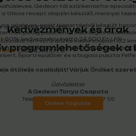
ahúsleves, Gedeon-tál szürkemarha-specialitá
 a titkos recept alapján készülő, mennyei tejes 
 orjaleves, saját biosertésből készült baconös
ár (nettó 49.000 Ft / fő)
Kedvezmények és árak
ertnek pedig palacsinta különleges csokolád
):
50% kedvezmény (nettó 24.500 Ft / fő)
• Éjszakai termálfürdőzés Kiskunmajsán (22 km)
ív programlehetőségek a 
togatás a Bugaci Aranymonostor Múzeumba (10
ermek:
DÍJTALAN (0 Ft)
rkert, Sportrepülőtér és a bugaci puszta felf
eje átölelje családját! Várjuk Önöket szer
Üdvözlettel:
A Gedeon Tanya Csapata
Telefonszám: +36 30 349 77 55
Online foglalás