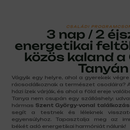
CSALÁDI PROGRAMCSO
3 nap / 2 éj
energetikai felt
közös kaland a
Tanyán
Vágyik egy helyre, ahol a gyerekek végre 
rácsodálkoznak a természet csodáira? Ah
házi ízek várják, és ahol a föld ereje va
Tanya nem csupán egy szálláshely: udva
hármas
Szent György-vonal találkozás
segít a testnek és léleknek visszat
egyensúlyhoz. Tapasztalja meg az imm
békét adó energetikai harmóniát nálunk!