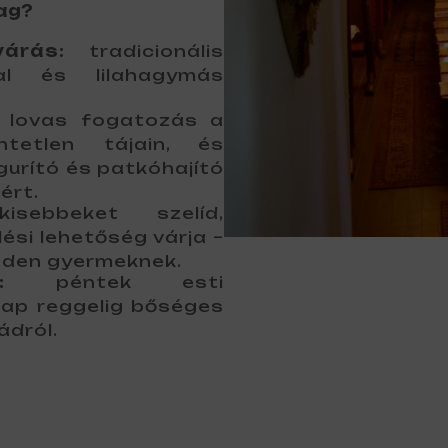
ag?
árás:
tradicionális
al és lilahagymás
lovas fogatozás a
ntetlen tájain, és
gurító és patkóhajító
ért.
ebbeket szelíd,
ési lehetőség várja –
nden gyermeknek.
:
péntek esti
ap reggelig bőséges
ádról.