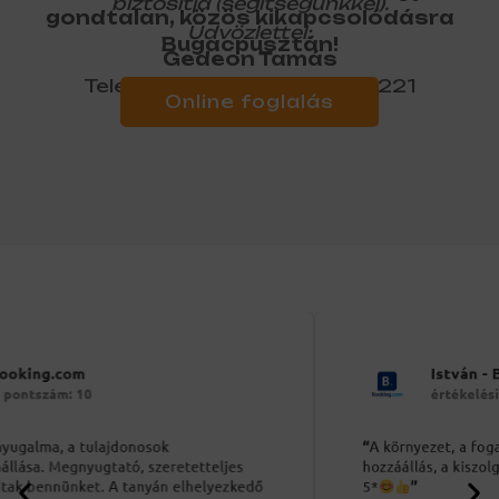
biztosítja (segítségünkkel).
gondtalan, közös kikapcsolódásra
Üdvözlettel:
Bugacpusztán!
Gedeon Tamás
Telefonszám: +36 70 606 1221
Online foglalás