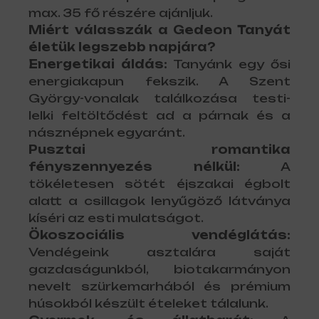
max. 35 fő részére ajánljuk.
Miért válasszák a Gedeon Tanyát
életük legszebb napjára?
Energetikai áldás:
Tanyánk egy ősi
energiakapun fekszik. A Szent
György-vonalak találkozása testi-
lelki feltöltődést ad a párnak és a
násznépnek egyaránt.
Pusztai romantika
fényszennyezés nélkül:
A
tökéletesen sötét éjszakai égbolt
alatt a csillagok lenyűgöző látványa
kíséri az esti mulatságot.
Ökoszociális vendéglátás:
Vendégeink asztalára saját
gazdaságunkból, biotakarmányon
nevelt szürkemarhából és prémium
húsokból készült ételeket tálalunk.