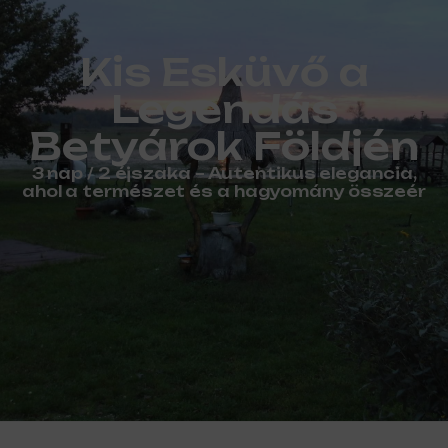
Kis Esküvő a
Legendás
Betyárok Földjén
3 nap / 2 éjszaka – Autentikus elegancia,
ahol a természet és a hagyomány összeér