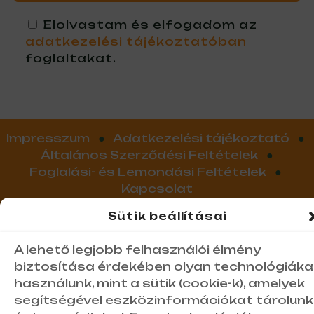
Elolvastam és elfogadom az
adatkezelési tájékoztatóban
foglaltakat.
Impresszum
●
Adatkezelési tájékoztató
●
Általános Szerződési Feltételek
●
Foglalási- és Lemondási Feltételek
●
Kapcsolat
Sütik beállításai
Gedeon Tanya Jakabszállás
A lehető legjobb felhasználói élmény
biztosítása érdekében olyan technológiáka
használunk, mint a sütik (cookie-k), amelyek
segítségével eszközinformációkat tárolunk