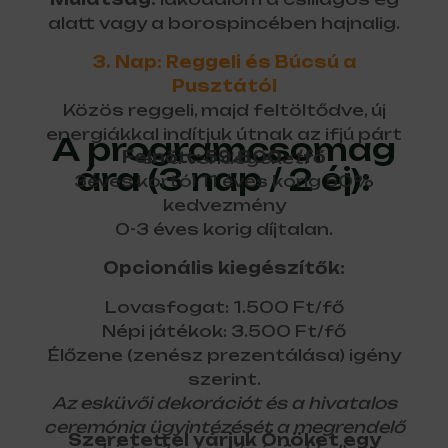
alatt vagy a borospincében hajnalig.
3. Nap: Reggeli és Búcsú a
Pusztától
Közös reggeli, majd feltöltődve, új
energiákkal indítjuk útnak az ifjú párt
A programcsomag
Felnőtt: 59.800.- /fő
és a vendégeket.
ára (3 nap / 2 éj):
3éves kortól 11 éves korig 50%
kedvezmény
0-3 éves korig díjtalan.
Opcionális kiegészítők:
Lovasfogat: 1.500 Ft/fő
Népi játékok: 3.500 Ft/fő
Élőzene (zenész prezentálása) igény
szerint.
Az esküvői dekorációt és a hivatalos
ceremónia ügyintézését a megrendelő
Szeretettel várjuk Önöket egy