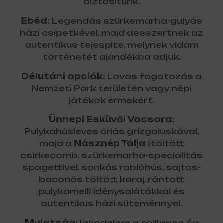
biztosítunk.
Ebéd:
Legendás szürkemarha-gulyás
házi csipetkével, majd desszertnek az
autentikus tejespite, melynek vidám
történetét ajándékba adjuk.
Délutáni opciók:
Lovas fogatozás a
Nemzeti Park területén vagy népi
játékok érmekért.
Ünnepi Esküvői Vacsora:
Pulykahúsleves óriás grízgaluskával,
majd a
Násznép Tálja
(töltött
csirkecomb, szürkemarha-specialitás
spagettivel, sonkás rablóhús, sajtos-
baconös töltött karaj, rántott
pulykamell) idénysalátákkal és
autentikus házi süteménnyel.
Mulatság:
lakodalom a csillagos ég