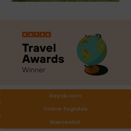
Kayak.com
Online foglalás
Kapcsolat