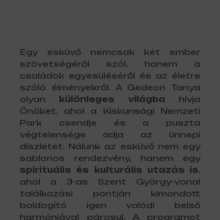
Egy esküvő nemcsak két ember
szövetségéről szól, hanem a
családok egyesüléséről és az életre
szóló élményekről. A Gedeon Tanya
olyan
különleges világba
hívja
Önöket, ahol a Kiskunsági Nemzeti
Park csendje és a puszta
végtelensége adja az ünnepi
díszletet. Nálunk az esküvő nem egy
sablonos rendezvény, hanem egy
spirituális és kulturális utazás is
,
ahol a 3-as Szent György-vonal
találkozási pontján kimondott
boldogító igen valódi belső
harmóniával párosul. A programot