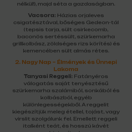
nélkül!), majd séta a gazdaságban.
Vacsora:
Házias orjaleves
csigatésztával, bőséges Gedeon-tál
(tepsis tarja, sült csirkecomb,
baconös sertéssült, szürkemarha
grillkolbász, zöldséges rizs körítés) és
kemencében sült almás rétes.
2. Nagy Nap – Élmények és Ünnepi
Lakoma
Tanyasi Reggeli:
Fatányéros
válogatás saját tenyésztésű
szürkemarha szalámiból, sonkából és
kolbászból, egyéb
különlegességekből. A reggelit
kiegészítjük meleg étellel, tojást, vagy
virslit szolgálunk fel. Emellett reggeli
italként teát, és hosszú kávét