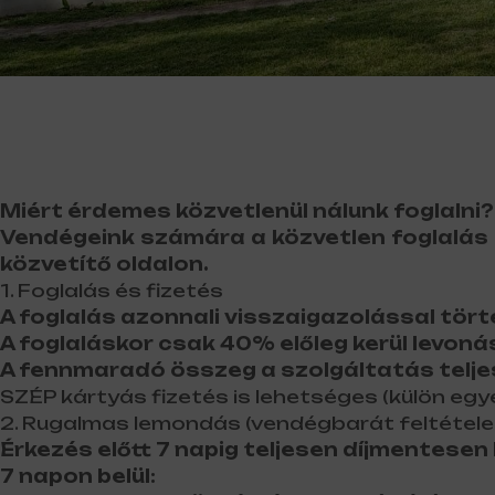
Miért érdemes közvetlenül nálunk foglalni?
Vendégeink számára a közvetlen foglalás 
közvetítő oldalon.
1. Foglalás és fizetés
A foglalás azonnali visszaigazolással tört
A foglaláskor csak 40% előleg kerül levon
A fennmaradó összeg a szolgáltatás teljes
SZÉP kártyás fizetés is lehetséges (külön egy
2. Rugalmas lemondás (vendégbarát feltétele
Érkezés előtt 7 napig teljesen díjmentese
7 napon belül: