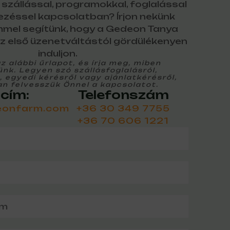
szállással, programokkal, foglalással
ezéssel kapcsolatban? Írjon nekünk
mmel segítünk, hogy a Gedeon Tanya
z első üzenetváltástól gördülékenyen
induljon.
az alábbi űrlapot, és írja meg, miben
nk. Legyen szó szállásfoglalásról,
 egyedi kérésről vagy ajánlatkérésről,
n felvesszük Önnel a kapcsolatot.
 cím:
Telefonszám
eonfarm.com
+36 30 349 7755
+36 70 606 1221