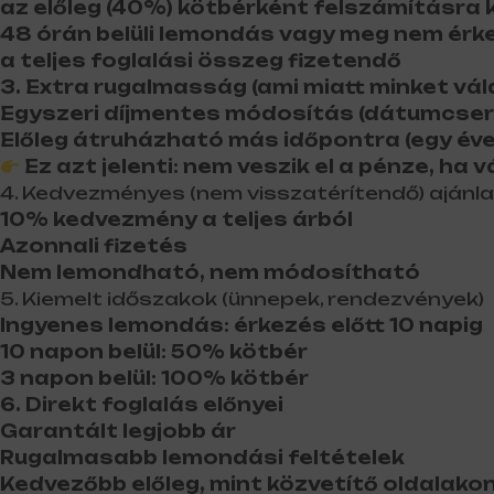
az előleg (40%) kötbérként felszámításra k
48 órán belüli lemondás vagy meg nem érk
a teljes foglalási összeg fizetendő
3. Extra rugalmasság (ami miatt minket vá
Egyszeri díjmentes módosítás (dátumcsere)
Előleg átruházható más időpontra (egy éven
Ez azt jelenti: nem veszik el a pénze, ha v
4. Kedvezményes (nem visszatérítendő) ajánla
10% kedvezmény a teljes árból
Azonnali fizetés
Nem lemondható, nem módosítható
5. Kiemelt időszakok (ünnepek, rendezvények)
Ingyenes lemondás: érkezés előtt 10 napig
10 napon belül: 50% kötbér
3 napon belül: 100% kötbér
6. Direkt foglalás előnyei
Garantált legjobb ár
Rugalmasabb lemondási feltételek
Kedvezőbb előleg, mint közvetítő oldalako