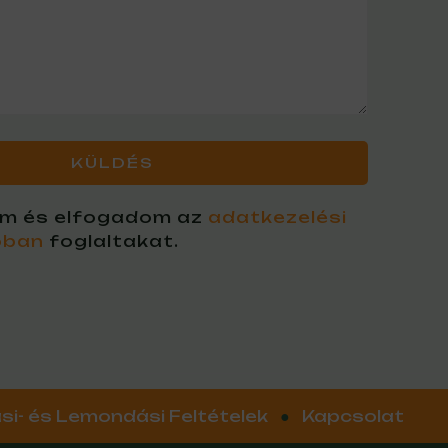
am és elfogadom az
adatkezelési
óban
foglaltakat.
si- és Lemondási Feltételek
●
Kapcsolat