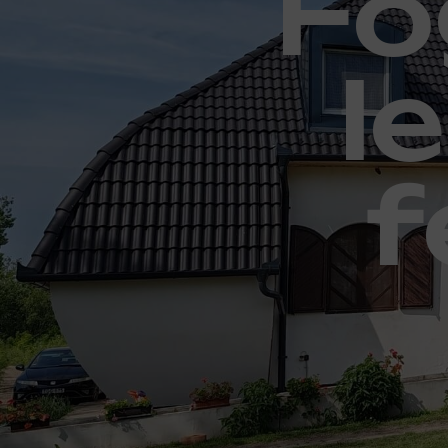
Fo
l
f