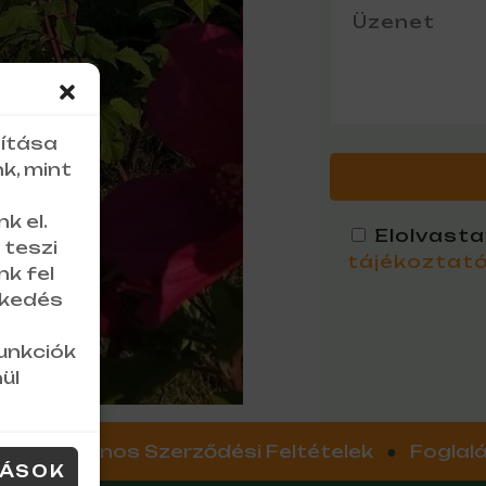
sítása
k, mint
k el.
Elolvast
 teszi
tájékoztat
k fel
lkedés
unkciók
ül
ó
●
Általános Szerződési Feltételek
●
Foglalá
TÁSOK