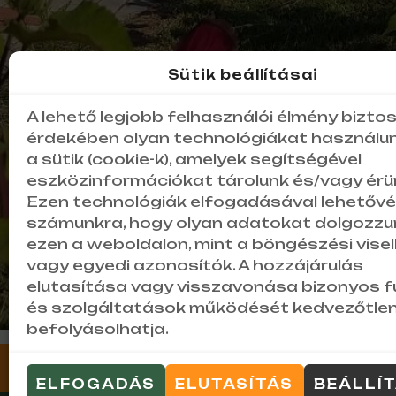
Sütik beállításai
A lehető legjobb felhasználói élmény bizto
érdekében olyan technológiákat használun
a sütik (cookie-k), amelyek segítségével
eszközinformációkat tárolunk és/vagy érün
Ezen technológiák elfogadásával lehetővé
számunkra, hogy olyan adatokat dolgozzun
ezen a weboldalon, mint a böngészési vise
vagy egyedi azonosítók. A hozzájárulás
elutasítása vagy visszavonása bizonyos f
és szolgáltatások működését kedvezőtlen
befolyásolhatja.
Impresszum
●
Adatkezelési tájékoztat
ELFOGADÁS
ELUTASÍTÁS
BEÁLLÍ