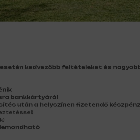
esetén kedvezőbb feltételeket és nagyobb
énik
ásra bankkártyáról
ítés után a helyszínen fizetendő készpénz
eztetéssel)
k)
n lemondható