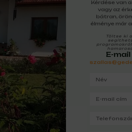
Kérdése van a 
vagy az érk
bátran, örö
élménye már a
Töltse ki 
segíthetü
programokról,
hamarosa
E-mail
szallas@ged