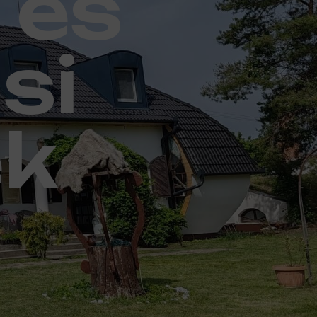
 és
si
ek