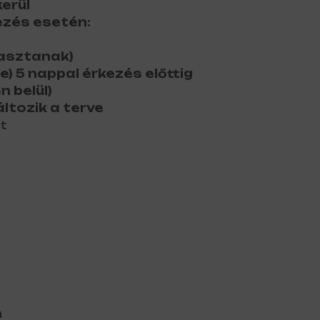
erül
ezés esetén:
lasztanak)
 5 nappal érkezés előttig
 belül)
áltozik a terve
t
n