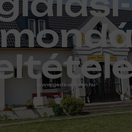
glalási-
emondá
eltétel
www.gedeonfarm.hu