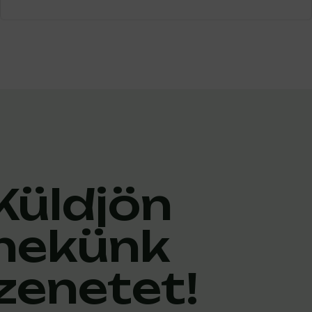
Küldjön
nekünk
zenetet!