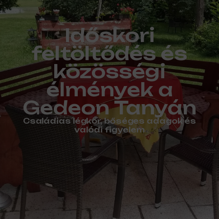
Időskori
feltöltődés és
közösségi
élmények a
Gedeon Tanyán
Családias légkör, bőséges adagok és
valódi figyelem