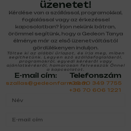
üzenetet!
Kérdése van a szállással, programokkal,
foglalással vagy az érkezéssel
kapcsolatban? Írjon nekünk bátran,
örömmel segítünk, hogy a Gedeon Tanya
élménye már az első üzenetváltástól
gördülékenyen induljon.
Töltse ki az alábbi űrlapot, és írja meg, miben
segíthetünk. Legyen szó szállásfoglalásról,
programokról, egyedi kérésről vagy
ajánlatkérésről, hamarosan felvesszük Önnel
a kapcsolatot.
E-mail cím:
Telefonszám
szallas@gedeonfarm.com
+36 30 349 7755
+36 70 606 1221