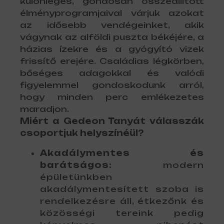
különleges, gondosan összeállított
élményprogramjaival várjuk azokat
az idősebb vendégeinket, akik
vágynak az alföldi puszta békéjére, a
házias ízekre és a gyógyító vizek
frissítő erejére. Családias légkörben,
bőséges adagokkal és valódi
figyelemmel gondoskodunk arról,
hogy minden perc emlékezetes
maradjon.
Miért a Gedeon Tanyát válasszák
csoportjuk helyszínéül?
Akadálymentes és
barátságos:
modern
épületünkben
akadálymentesített szoba is
rendelkezésre áll, étkezőnk és
közösségi tereink pedig