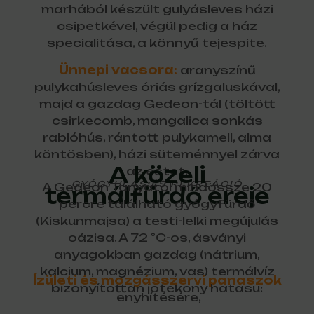
marhából készült gulyásleves házi
csipetkével, végül pedig a ház
specialitása, a könnyű tejespite.
Ünnepi vacsora:
aranyszínű
pulykahúsleves óriás grízgaluskával,
majd a gazdag Gedeon-tál (töltött
csirkecomb, mangalica sonkás
rablóhús, rántott pulykamell, alma
köntösben), házi süteménnyel zárva
A közeli
az estet.
GYÓGYULÁS ÉS REKREÁCIÓ
A Gedeon Tanyától mindössze 20
termálfürdő ereje
percre található gyógyfürdő
(Kiskunmajsa) a testi-lelki megújulás
oázisa. A 72 °C-os, ásványi
anyagokban gazdag (nátrium,
kalcium, magnézium, vas) termálvíz
Ízületi és mozgásszervi panaszok
bizonyítottan jótékony hatású:
enyhítésére,