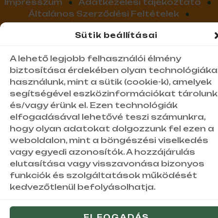
Impresszum
●
Adatkezelési tájékoztató
●
Általános Szerződési Feltételek
●
Foglalási- és Lemondási Feltételek
●
Sütik beállításai
Kapcsolat
A lehető legjobb felhasználói élmény
Gedeon Tanya Jakabszállás
biztosítása érdekében olyan technológiáka
használunk, mint a sütik (cookie-k), amelyek
segítségével eszközinformációkat tárolunk
és/vagy érünk el. Ezen technológiák
elfogadásával lehetővé teszi számunkra,
hogy olyan adatokat dolgozzunk fel ezen a
weboldalon, mint a böngészési viselkedés
vagy egyedi azonosítók. A hozzájárulás
elutasítása vagy visszavonása bizonyos
funkciók és szolgáltatások működését
kedvezőtlenül befolyásolhatja.
ELFOGADÁS