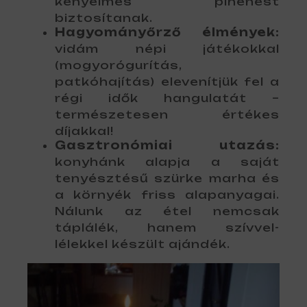
kényelmes pihenést
biztosítanak.
Hagyományőrző élmények:
vidám népi játékokkal
(mogyorógurítás,
patkóhajítás) elevenítjük fel a
régi idők hangulatát –
természetesen értékes
díjakkal!
Gasztronómiai utazás:
konyhánk alapja a saját
tenyésztésű szürke marha és
a környék friss alapanyagai.
Nálunk az étel nemcsak
táplálék, hanem szívvel-
lélekkel készült ajándék.