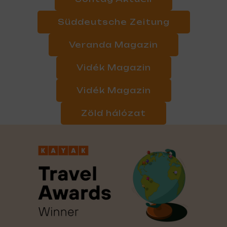
Süddeutsche Zeitung
Veranda Magazin
Vidék Magazin
Vidék Magazin
Zöld hálózat