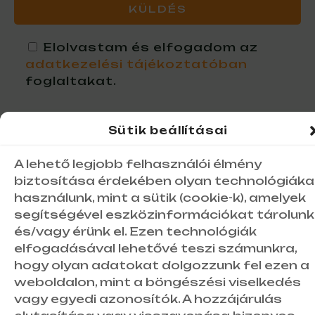
Elolvastam és elfogadom az
adatkezelési tájékoztatóban
foglaltakat.
Sütik beállításai
A lehető legjobb felhasználói élmény
Impresszum
●
Adatkezelési tájékoztató
●
biztosítása érdekében olyan technológiáka
Általános Szerződési Feltételek
●
használunk, mint a sütik (cookie-k), amelyek
Foglalási- és Lemondási Feltételek
●
segítségével eszközinformációkat tárolunk
Kapcsolat
és/vagy érünk el. Ezen technológiák
elfogadásával lehetővé teszi számunkra,
hogy olyan adatokat dolgozzunk fel ezen a
Gedeon Tanya Jakabszállás
weboldalon, mint a böngészési viselkedés
vagy egyedi azonosítók. A hozzájárulás