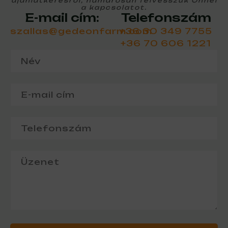
ajánlatkérésről, hamarosan felvesszük Önnel
a kapcsolatot.
E-mail cím:
Telefonszám
szallas@gedeonfarm.com
+36 30 349 7755
+36 70 606 1221